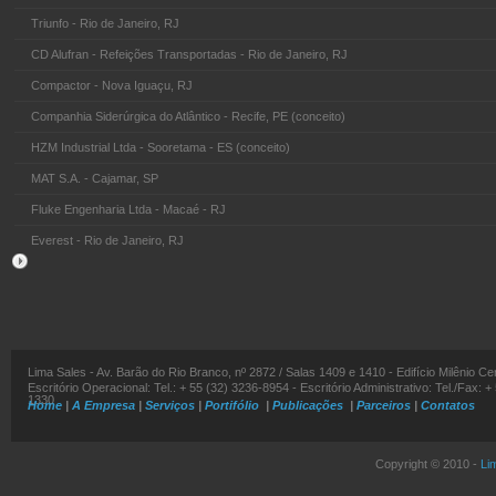
Triunfo - Rio de Janeiro, RJ
CD Alufran - Refeições Transportadas - Rio de Janeiro, RJ
Compactor - Nova Iguaçu, RJ
Companhia Siderúrgica do Atlântico - Recife, PE (conceito)
HZM Industrial Ltda - Sooretama - ES (conceito)
MAT S.A. - Cajamar, SP
Fluke Engenharia Ltda - Macaé - RJ
Everest - Rio de Janeiro, RJ
Lima Sales - Av. Barão do Rio Branco, nº 2872 / Salas 1409 e 1410 - Edifício Milênio C
Escritório Operacional: Tel.: + 55 (32) 3236-8954 - Escritório Administrativo: Tel./Fax: +
1330
Home
|
A Empresa
|
Serviços
|
Portifólio
|
Publicações
|
Parceiros
|
Contatos
Copyright © 2010 -
Li