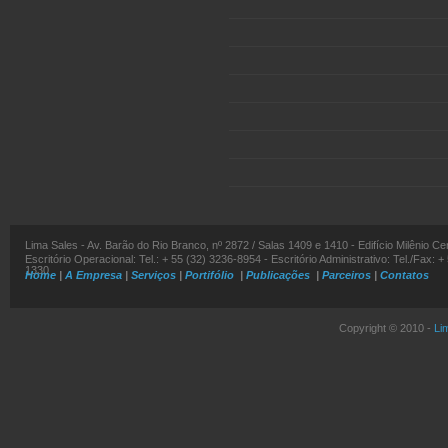
Lima Sales - Av. Barão do Rio Branco, nº 2872 / Salas 1409 e 1410 - Edifício Milênio C
Escritório Operacional: Tel.: + 55 (32) 3236-8954 - Escritório Administrativo: Tel./Fax: +
1330
Home
|
A Empresa
|
Serviços
|
Portifólio
|
Publicações
|
Parceiros
|
Contatos
Copyright © 2010 -
Li