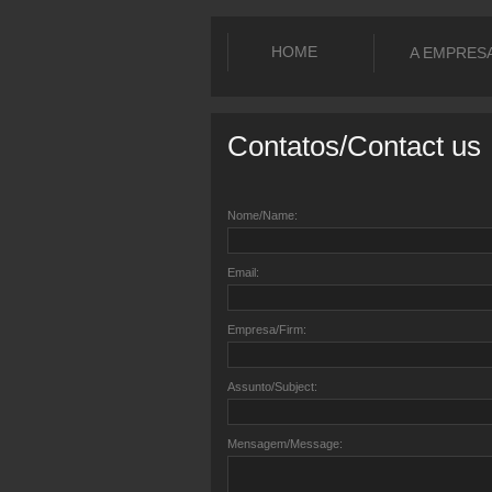
HOME
A EMPRES
Contatos/Contact us
Nome/Name:
Email:
Empresa/Firm:
Assunto/Subject:
Mensagem/Message: