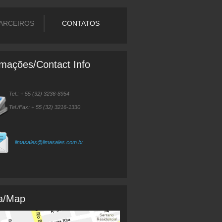
ARCEIROS
CONTATOS
rmações/Contact Info
Tel.: + 55 (32) 3236-8954
Tel./Fax: + 55 (32) 3216-1330
limasales@limasales.com.br
a/Map