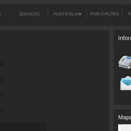
PUBLICAÇÕES
P
A
SERVIÇOS
PORTIFÓLIO
Info
Map