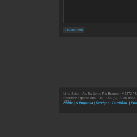
Lima Sales - Av. Barão do Rio Branco, nº 2872 / S
Escritório Operacional: Tel.: + 55 (32) 3236-8954 -
1330
Home
|
A Empresa
|
Serviços
|
Portifólio
|
Pub