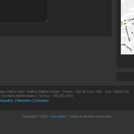
alas 1409 e 1410 - Edifício Milênio Center - Centro - Juiz de Fora - MG - Cep.: 36016-311
 Escritório Administrativo: Tel./Fax: + 55 (32) 3216-
licações
|
Parceiros
|
Contatos
Copyright © 2010 -
Lima Sales
- Todos os direitos reservados.